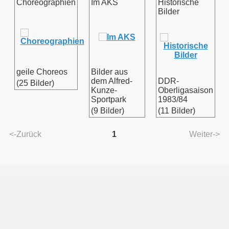
Choreographien
Im AKS
Historische
Bilder
geile Choreos
Bilder aus
dem Alfred-
DDR-
(25 Bilder)
Kunze-
Oberligasaison
Sportpark
1983/84
(9 Bilder)
(11 Bilder)
<-Zurück
1
Weiter->