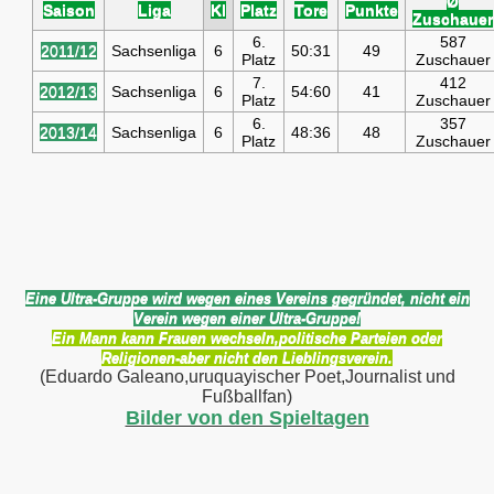
Ø
Saison
Liga
Kl
Platz
Tore
Punkte
Zuschauer
6.
587
2011/12
Sachsenliga
6
50:31
49
Platz
Zuschauer
7.
412
2012/13
Sachsenliga
6
54:60
41
Platz
Zuschauer
6.
357
2013/14
Sachsenliga
6
48:36
48
Platz
Zuschauer
Eine Ultra-Gruppe wird wegen eines Vereins gegründet, nicht ein
Verein wegen einer Ultra-Gruppe!
Ein Mann kann Frauen wechseln,politische Parteien oder
Religionen-aber nicht den Lieblingsverein.
(Eduardo Galeano,uruquayischer Poet,Journalist und
Fußballfan)
Bilder von den Spieltagen