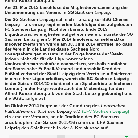
Alfred-Kunze-Sportpark.
Am 31. Mai 2013 beschloss die Mitgliederversammlung die
Umbenennung des Vereins in
SG Sachsen Leipzig
.
Die SG Sachsen Leipzig sah sich – analog zur BSG Chemie
Leipzig – als einzig legitimierten Nachfolger des aufgelösten
FC Sachsen Leipzig. Nachdem bereits Ende 2013
Liquiditätsschwierigkeiten aufgetreten waren, musste die SG
Sachsen Leipzig am 5. Mai 2014 Insolvenz anmelden.
Das
Insolvenzverfahren wurde am 30. Juni 2014 eröffnet, so dass
der Verein in die Landesklasse Sachsen Nord
zwangsabsteigen musste.In der Folge konnte der Verein
jedoch nicht die für die Liga notwendigen
Nachwuchsmannschaften nachweisen, weshalb zunächst
der Sächsische Fußball-Verband
und anschließend der
Fußballverband der Stadt Leipzig
dem Verein kein Spielrecht
in einer ihrer Ligen erteilten, womit die SG Sachsen Leipzig
in der Saison 2014/15 nicht mehr am Spielbetrieb teilnehmen
konnte ; in der Folge wurde auch der Mietvertrag für den
Alfred-Kunze-Sportpark von der Stadt Leipzig gekündigt und
die SGSL aufgelöst.
Im Oktober 2014 folgte mit der Gründung des
Leutzschen
Fußballvereins Sachsen Leipzig e.V.
(LFV Sachsen Leipzig)
ein erneuter Versuch, an die Tradition des FC Sachsen
anzuknüpfen. Zur Saison 2015/16 nahm der LFV Sachsen
Leipzig den Spielbetrieb in der 3. Kreisklasse auf.